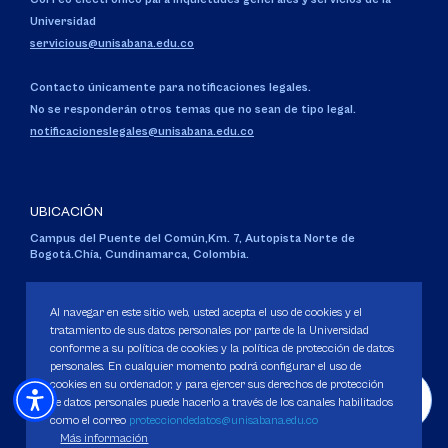
Universidad
servicious@unisabana.edu.co
Contacto únicamente para notificaciones legales.
No se responderán otros temas que no sean de tipo legal.
notificacioneslegales@unisabana.edu.co
UBICACIÓN
Campus del Puente del Común,
Km. 7, Autopista Norte de
Bogotá.
Chía, Cundinamarca, Colombia.
Código SNIES 1711
Personería Jurídica:
Resolución 130 del 14 de enero de 1980
.
Al navegar en este sitio web, usted acepta el uso de cookies y el
Ministerio de Educación Nacional.
tratamiento de sus datos personales por parte de la Universidad
conforme a su política de cookies y la política de protección de datos
personales. En cualquier momento podrá configurar el uso de
cookies en su ordenador, y para ejercer sus derechos de protección
de datos personales puede hacerlo a través de los canales habilitados
como el correo
protecciondedatos@unisabana.edu.co
Política de Protección de datos
Más información