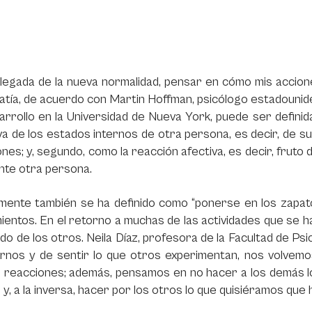
llegada de la nueva normalidad, pensar en cómo mis accion
tía, de acuerdo con Martin Hoffman, psicólogo estadouniden
arrollo en la Universidad de Nueva York, puede ser defini
va de los estados internos de otra persona, es decir, de 
ones; y, segundo, como la reacción afectiva, es decir, fruto 
nte otra persona.
ente también se ha definido como “ponerse en los zapatos
entos. En el retorno a muchas de las actividades que se ha
ado de los otros. Neila Díaz, profesora de la Facultad de P
arnos y de sentir lo que otros experimentan, nos volvem
s reacciones; además, pensamos en no hacer a los demás 
y, a la inversa, hacer por los otros lo que quisiéramos que 