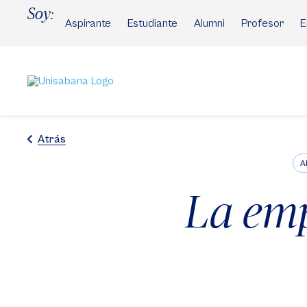
Pasar
Soy:
al
Aspirante
Estudiante
Alumni
Profesor
E
contenido
principal
Atrás
A
La emp