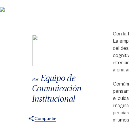
Con la 
La empa
del des
cogniti
intenci
ajena a
Equipo de
Por
Comúnm
Comunicación
pensami
Institucional
el cuid
imagin
propia
Compartir
mismos 
X
Facebook
WhatsApp