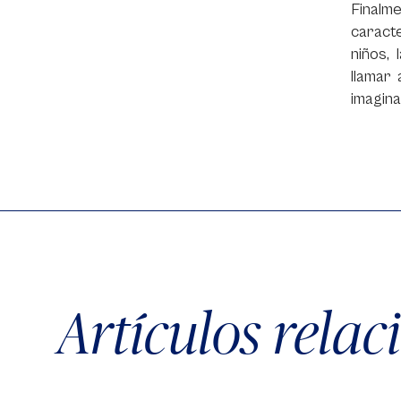
Finalm
caracte
niños,
llamar 
imagina
Artículos rela