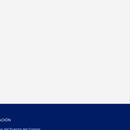
ACIÓN
s del Puente del Común,