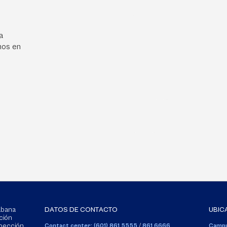
a
mos en
Sabana
DATOS DE CONTACTO
UBIC
ción
spección
Contact center: (601) 861 5555
/
861 6666
Campu