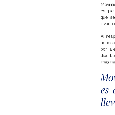
Movimie
es que 
que, se
lavado 
Al res
necesar
por la 
dice ti
imagina
Mov
es 
lle