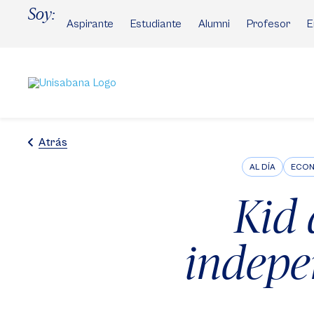
Pasar
Soy:
al
Aspirante
Estudiante
Alumni
Profesor
E
contenido
principal
Atrás
AL DÍA
ECON
Kid 
indepe