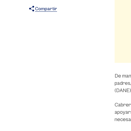
Compartir
X
Facebook
WhatsApp
De mane
padres,
(DANE)
Cabrera
apoyars
necesar