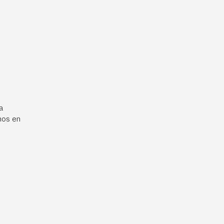
a
mos en