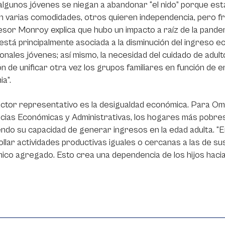
 algunos jóvenes se niegan a abandonar “el nido” porque e
 varias comodidades, otros quieren independencia, pero fr
esor Monroy explica que hubo un impacto a raíz de la pandem
está principalmente asociada a la disminución del ingreso e
onales jóvenes; así mismo, la necesidad del cuidado de adult
ón de unificar otra vez los grupos familiares en función de 
a”.
ctor representativo es la desigualdad económica. Para Oma
cias Económicas y Administrativas, los hogares más pobres 
ndo su capacidad de generar ingresos en la edad adulta. “En
llar actividades productivas iguales o cercanas a las de su
co agregado. Esto crea una dependencia de los hijos hacia l