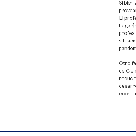
Si bien
provean
El prof
hogar] 
profesi
situaci
pandemi
Otro fa
de Cien
reducie
desarro
económi