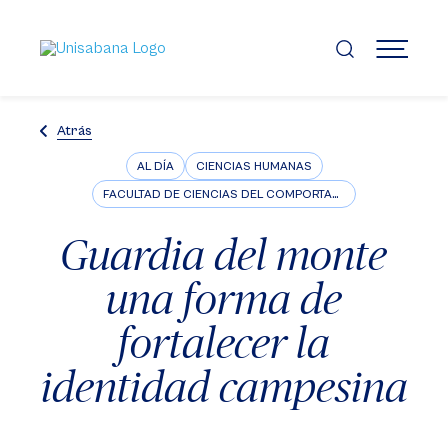
Pasar
al
contenido
MENÚ
principal
Atrás
AL DÍA
CIENCIAS HUMANAS
FACULTAD DE CIENCIAS DEL COMPORTAMIENTO
Guardia del monte
una forma de
fortalecer la
identidad campesina