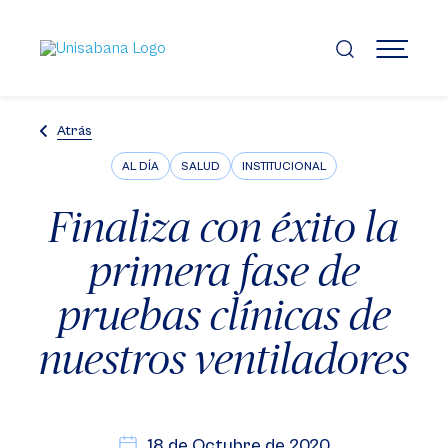
Pasar
al
contenido
MENÚ
principal
Atrás
AL DÍA
SALUD
INSTITUCIONAL
Finaliza con éxito la
primera fase de
pruebas clínicas de
nuestros ventiladores
18 de Octubre de 2020