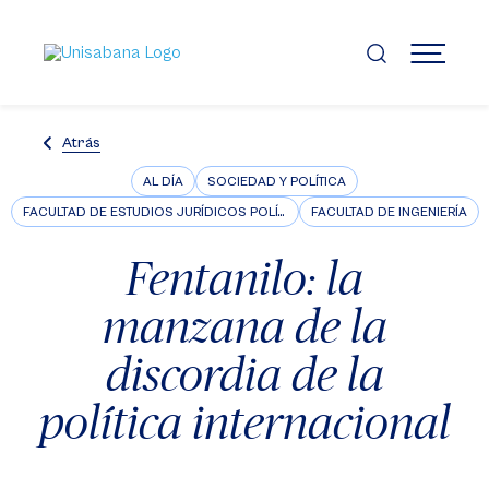
Pasar
al
contenido
MENÚ
principal
Atrás
AL DÍA
SOCIEDAD Y POLÍTICA
FACULTAD DE ESTUDIOS JURÍDICOS POLÍTICOS E INTERNACIONALES
FACULTAD DE INGENIERÍA
Fentanilo: la
manzana de la
discordia de la
política internacional