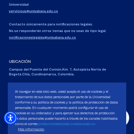
Universidad
servicious@unisabana.edu.co
Contacto únicamente para notificaciones legales.
No se responderán otros temas que no sean de tipo legal.
notificacioneslegales@unisabana.edu.co
UBICACIÓN
Campus del Puente del Común,
Km. 7, Autopista Norte de
Bogotá.
Chía, Cundinamarca, Colombia.
Código SNIES 1711
Personería Jurídica:
Resolución 130 del 14 de enero de 1980
.
Al navegar en este sitio web, usted acepta el uso de cookies y el
Ministerio de Educación Nacional.
tratamiento de sus datos personales por parte de la Universidad
conforme a su política de cookies y la política de protección de datos
personales. En cualquier momento podrá configurar el uso de
cookies en su ordenador, y para ejercer sus derechos de protección
de datos personales puede hacerlo a través de los canales habilitados
como el correo
protecciondedatos@unisabana.edu.co
Política de Protección de datos
Más información