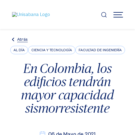
Pasar
al
contenido
MENÚ
principal
Atrás
AL DÍA
CIENCIA Y TECNOLOGÍA
FACULTAD DE INGENIERÍA
En Colombia, los
edificios tendrán
mayor capacidad
sismorresistente
06 de Mayo de 2021