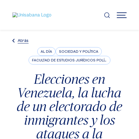
Pasar
al
contenido
MENÚ
principal
Atrás
AL DÍA
SOCIEDAD Y POLÍTICA
FACULTAD DE ESTUDIOS JURÍDICOS POLÍTICOS E INTERNACIONALES
Elecciones en
Venezuela, la lucha
de un electorado de
inmigrantes y los
ataques a la