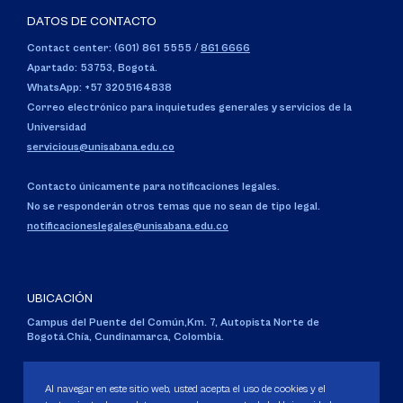
DATOS DE CONTACTO
Contact center: (601) 861 5555
/
861 6666
Apartado: 53753, Bogotá.
WhatsApp: +57 3205164838
Correo electrónico para inquietudes generales y servicios de la
Universidad
servicious@unisabana.edu.co
Contacto únicamente para notificaciones legales.
No se responderán otros temas que no sean de tipo legal.
notificacioneslegales@unisabana.edu.co
UBICACIÓN
Campus del Puente del Común,
Km. 7, Autopista Norte de
Bogotá.
Chía, Cundinamarca, Colombia.
Código SNIES 1711
Personería Jurídica:
Resolución 130 del 14 de enero de 1980
.
Al navegar en este sitio web, usted acepta el uso de cookies y el
Ministerio de Educación Nacional.