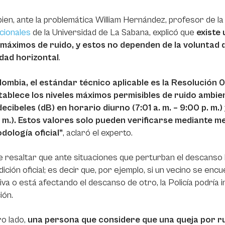
ien, ante la problemática William Hernández, profesor de la
cionales
de la Universidad de La Sabana, explicó que
existe 
s máximos de ruido, y estos no dependen de la voluntad d
dad horizontal
.
lombia, el estándar técnico aplicable es la Resolución 
tablece los niveles máximos permisibles de ruido ambient
ecibeles (dB) en horario diurno (7:01 a. m. – 9:00 p. m.
. m.). Estos valores solo pueden verificarse mediante 
dología oficial”
, aclaró el experto.
e resaltar que ante situaciones que perturban el descanso 
ición oficial; es decir que, por ejemplo, si un vecino se enc
va o está afectando el descanso de otro, la Policía podría 
ión.
o lado,
una persona que considere que una queja por ru