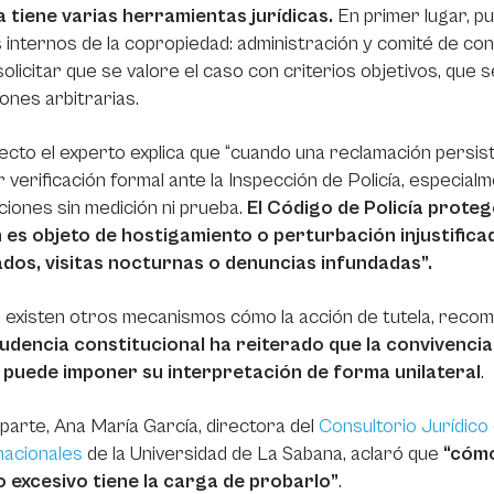
a tiene varias herramientas jurídicas.
En primer lugar, pu
 internos de la copropiedad: administración y comité de conv
olicitar que se valore el caso con criterios objetivos, que 
ones arbitrarias.
ecto el experto explica que “cuando una reclamación persist
ar verificación formal ante la Inspección de Policía, especi
ciones sin medición ni prueba.
El Código de Policía prote
n es objeto de hostigamiento o perturbación injustifica
ados, visitas nocturnas o denuncias infundadas”.
 existen otros mecanismos cómo la acción de tutela, reco
rudencia constitucional ha reiterado que la convivencia 
 puede imponer su interpretación de forma unilateral
.
parte, Ana María García, directora del
Consultorio Jurídico
nacionales
de la Universidad de La Sabana, aclaró que
“cómo
do excesivo tiene la carga de probarlo”
.