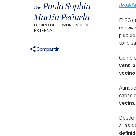
Paula Sophía
José S
Por
Martín Peñuela
El 23 d
EQUIPO DE COMUNICACIÓN
convive
EXTERNA
piso de
tono sa
Compartir
Cómo e
X
Facebook
WhatsApp
ventil
vecino
Aunque 
capas d
vecina
Desde e
a las 
defini