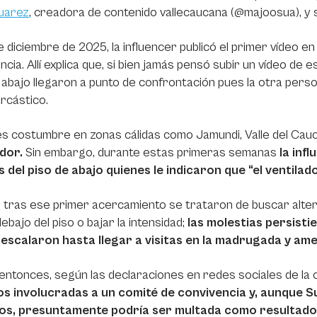
uarez
, creadora de contenido vallecaucana (@majoosua), y 
e diciembre de 2025, la influencer publicó el primer vídeo e
ncia. Allí explica que, si bien jamás pensó subir un vídeo de e
 abajo llegaron a punto de confrontación pues la otra pers
rcástico.
s costumbre en zonas cálidas como Jamundi, Valle del Cau
ador.
Sin embargo, durante estas primeras semanas
la inf
s del piso de abajo quienes le indicaron que “el ventil
tras ese primer acercamiento se trataron de buscar alter
ebajo del piso o bajar la intensidad;
las molestias persisti
 escalaron hasta llegar a visitas en la madrugada y amen
ntonces, según las declaraciones en redes sociales de la
dos involucradas a un comité de convivencia y, aunque Su
dos, presuntamente podría ser multada como resultado d