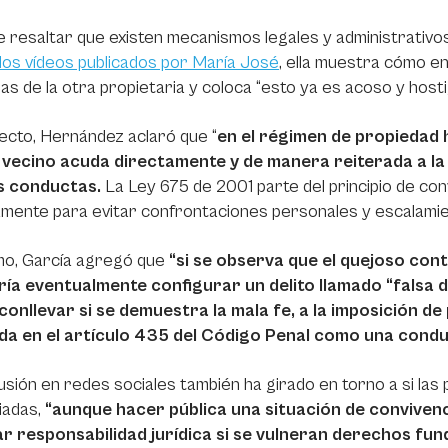
e resaltar que existen mecanismos legales y administrativo
los vídeos publicados por María José
, ella muestra cómo e
jas de la otra propietaria y coloca “esto ya es acoso y host
ecto, Hernández aclaró que “
en el régimen de propiedad 
 vecino acuda directamente y de manera reiterada a la
s conductas.
La Ley 675 de 2001 parte del principio de con
mente para evitar confrontaciones personales y escalamien
mo, García agregó que
“si se observa que el quejoso con
ría eventualmente configurar un delito llamado “falsa 
conllevar si se demuestra la mala fe, a la imposición de
da en el artículo 435 del Código Penal como una cond
usión en redes sociales también ha girado en torno a si las 
iadas,
“aunque hacer pública una situación de convivenci
r responsabilidad jurídica si se vulneran derechos fu