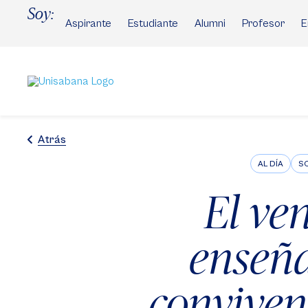
Pasar
Soy:
al
Aspirante
Estudiante
Alumni
Profesor
E
contenido
principal
Atrás
AL DÍA
SO
El ven
enseña
conviven