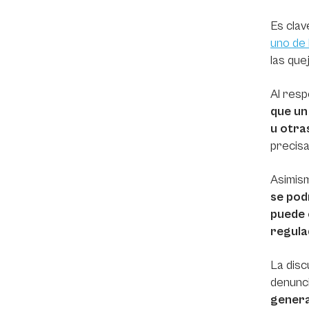
Es clav
uno de 
las que
Al resp
que un
u otra
precisa
Asimis
se pod
puede 
regula
La disc
denunc
genera