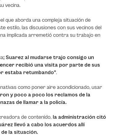
su vecina.
n el que aborda una compleja situación de
ste estilo, las discusiones con sus vecinos del
ona implicada arremetió contra su trabajo en
ca
; Suarez al mudarse trajo consigo un
luencer recibió una visita por parte de sus
ador estaba retumbando”
.
nativas como poner aire acondicionado, usar
eron y poco a poco los reclamos de la
azas de llamar a la policía.
 creadora de contenido,
la administración citó
árez llevó a cabo los acuerdos allí
e la situación.