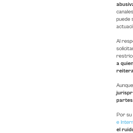
abusiv
canales
puede s
actuaci
Al resp
solicit
restric
a quie
reiter
Aunque
jurisp
partes
Por su 
e Inter
el rui