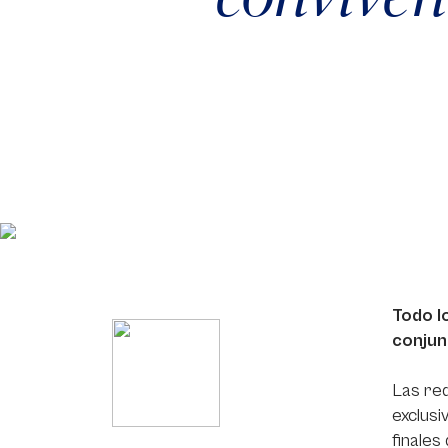
Todo l
conjun
Las red
exclusi
finales