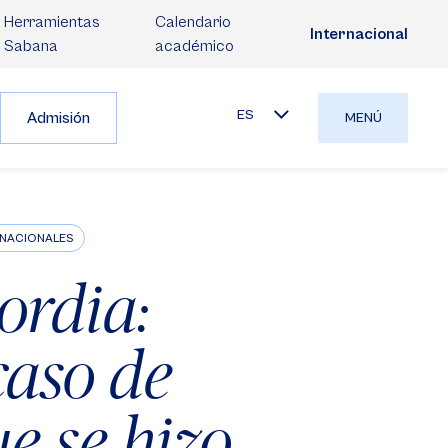
Herramientas
Calendario
Internacional
Sabana
académico
ES
Admisión
MENÚ
ERNACIONALES
cordia:
caso de
e se hizo