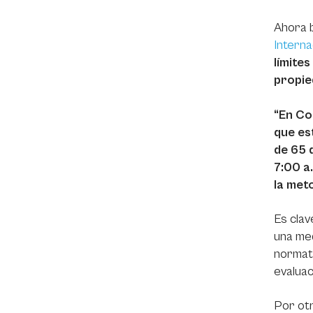
Ahora b
Interna
límite
propie
“En Co
que es
de 65 d
7:00 a
la meto
Es clav
una med
normati
evaluac
Por otr