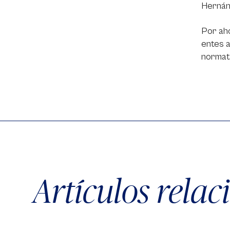
Hernán
Por aho
entes a
normati
Artículos rela