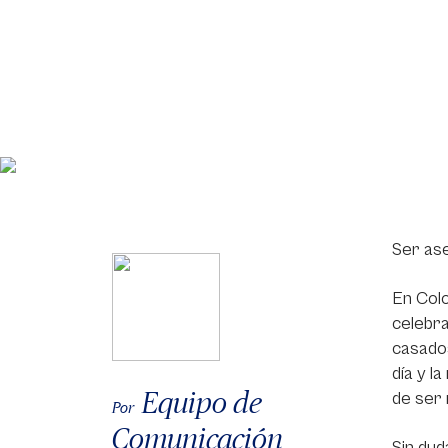
Ser ase
En Colo
celebra
casados
día y l
Equipo de
de ser 
Por
Comunicación
Sin dud