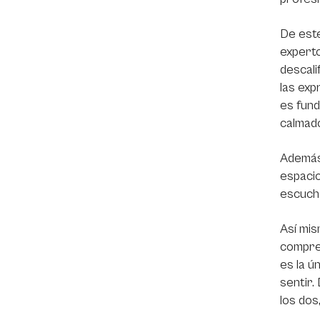
De este
experto
descali
las exp
es fund
calmado
Además,
espacio
escucha
Así mis
compren
es la ú
sentir.
los dos,