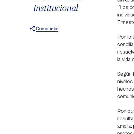
Institucional
“Los co
individ
Ernesto
Compartir
Por lo 
X
Facebook
WhatsApp
concili
resuel
la vida
Según D
niveles
hechos 
comunic
Por otr
resulta
amplia,
profesi