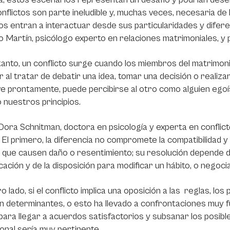
nflictos son parte ineludible y, muchas veces, necesaria de 
uos entran a interactuar desde sus particularidades y difere
 Martín, psicólogo experto en relaciones matrimoniales, y p
tanto, un conflicto surge cuando los miembros del matrimoni
ar al tratar de debatir una idea, tomar una decisión o realizar
ve prontamente, puede percibirse al otro como alguien eg
 o nuestros principios.
ora Schnitman, doctora en psicología y experta en conflict
. El primero, la diferencia no compromete la compatibilidad 
que causen daño o resentimiento; su resolución depende de
ación y de la disposición para modificar un hábito, o negoc
o lado, si el conflicto implica una oposición a las reglas, lo
n determinantes, o esto ha llevado a confrontaciones muy 
 para llegar a acuerdos satisfactorios y subsanar los posibl
onal sería muy pertinente.