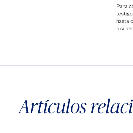
Para co
testigo
hasta 
a su est
Artículos rela