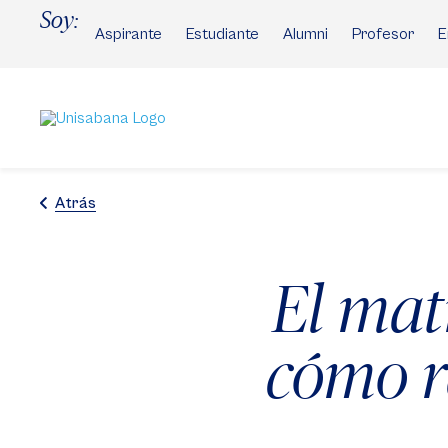
Pasar
Soy:
al
Aspirante
Estudiante
Alumni
Profesor
E
contenido
principal
Atrás
El mat
cómo re