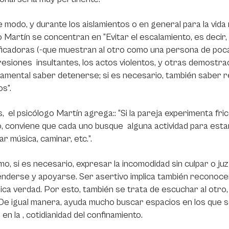
 modo, y durante los aislamientos o en general para la vid
 Martín se concentran en “Evitar el escalamiento, es decir, n
ficadoras (-que muestran al otro como una persona de poca
resiones insultantes, los actos violentos, y otras demostra
amental saber detenerse; si es necesario, también saber r
s”.
 el psicólogo Martín agrega:: “Si la pareja experimenta fri
, conviene que cada uno busque alguna actividad para esta
r música, caminar, etc.”.
mo, si es necesario, expresar la incomodidad sin culpar o juz
derse y apoyarse. Ser asertivo implica también reconocer 
nica verdad. Por esto, también se trata de escuchar al otr
 De igual manera, ayuda mucho buscar espacios en los que s
 en la , cotidianidad del confinamiento.