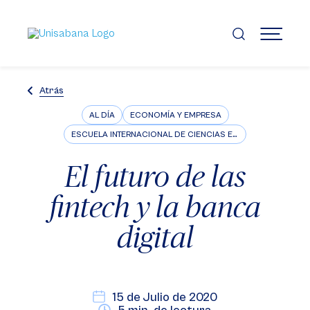
Pasar
al
contenido
MENÚ
principal
Atrás
AL DÍA
ECONOMÍA Y EMPRESA
ESCUELA INTERNACIONAL DE CIENCIAS ECONÓMICAS Y ADMINISTRATIVAS
El futuro de las
fintech y la banca
digital
15 de Julio de 2020