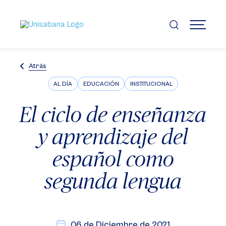
Pasar
al
contenido
MENÚ
principal
Atrás
AL DÍA
EDUCACIÓN
INSTITUCIONAL
El ciclo de enseñanza
y aprendizaje del
español como
segunda lengua
06 de Diciembre de 2021