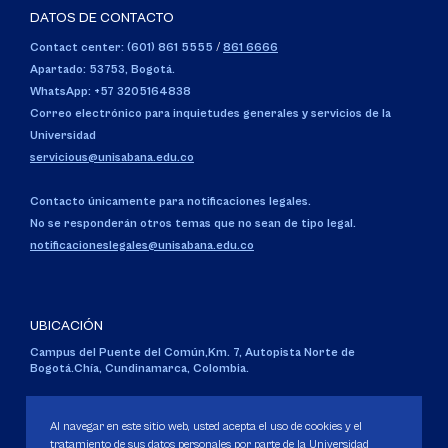
DATOS DE CONTACTO
Contact center: (601) 861 5555
/
861 6666
Apartado: 53753, Bogotá.
WhatsApp: +57 3205164838
Correo electrónico para inquietudes generales y servicios de la
Universidad
servicious@unisabana.edu.co
Contacto únicamente para notificaciones legales.
No se responderán otros temas que no sean de tipo legal.
notificacioneslegales@unisabana.edu.co
UBICACIÓN
Campus del Puente del Común,
Km. 7, Autopista Norte de
Bogotá.
Chía, Cundinamarca, Colombia.
Código SNIES 1711
Personería Jurídica:
Resolución 130 del 14 de enero de 1980
.
Al navegar en este sitio web, usted acepta el uso de cookies y el
Ministerio de Educación Nacional.
tratamiento de sus datos personales por parte de la Universidad