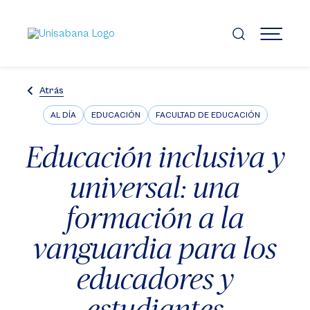
Pasar
al
contenido
MENÚ
principal
Atrás
AL DÍA
EDUCACIÓN
FACULTAD DE EDUCACIÓN
Educación inclusiva y
universal: una
formación a la
vanguardia para los
educadores y
estudiantes