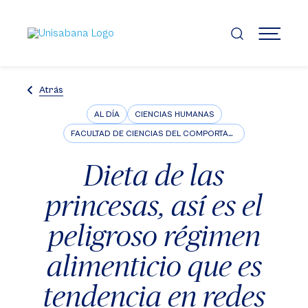
Pasar
al
contenido
MENÚ
principal
Atrás
AL DÍA
CIENCIAS HUMANAS
FACULTAD DE CIENCIAS DEL COMPORTAMIENTO
Dieta de las
princesas, así es el
peligroso régimen
alimenticio que es
tendencia en redes