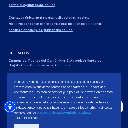
servicious@unisabana.edu.co
Contacto únicamente para notificaciones legales.
No se responderán otros temas que no sean de tipo legal.
notificacioneslegales@unisabana.edu.co
UBICACIÓN
Campus del Puente del Común,
Km. 7, Autopista Norte de
Bogotá.
Chía, Cundinamarca, Colombia.
Código SNIES 1711
Personería Jurídica:
Resolución 130 del 14 de enero de 1980
.
Al navegar en este sitio web, usted acepta el uso de cookies y el
Ministerio de Educación Nacional.
tratamiento de sus datos personales por parte de la Universidad
conforme a su política de cookies y la política de protección de datos
personales. En cualquier momento podrá configurar el uso de
cookies en su ordenador, y para ejercer sus derechos de protección
de datos personales puede hacerlo a través de los canales habilitados
como el correo
protecciondedatos@unisabana.edu.co
Política de Protección de datos
Más información
Política de Cookies