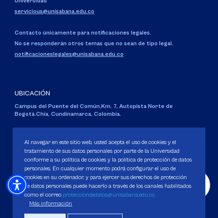
Universidad
servicious@unisabana.edu.co
Contacto únicamente para notificaciones legales.
No se responderán otros temas que no sean de tipo legal.
notificacioneslegales@unisabana.edu.co
UBICACIÓN
Campus del Puente del Común,
Km. 7, Autopista Norte de
Bogotá.
Chía, Cundinamarca, Colombia.
Código SNIES 1711
Personería Jurídica:
Resolución 130 del 14 de enero de 1980
.
Al navegar en este sitio web, usted acepta el uso de cookies y el
Ministerio de Educación Nacional.
tratamiento de sus datos personales por parte de la Universidad
conforme a su política de cookies y la política de protección de datos
personales. En cualquier momento podrá configurar el uso de
cookies en su ordenador, y para ejercer sus derechos de protección
de datos personales puede hacerlo a través de los canales habilitados
como el correo
protecciondedatos@unisabana.edu.co
Política de Protección de datos
Más información
Política de Cookies