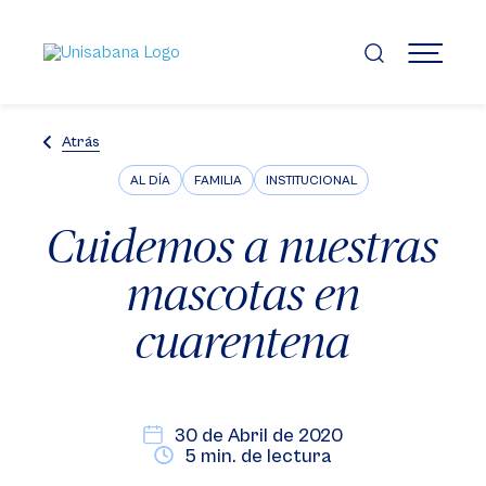
Pasar
al
contenido
MENÚ
principal
Atrás
AL DÍA
FAMILIA
INSTITUCIONAL
Cuidemos a nuestras
mascotas en
cuarentena
30 de Abril de 2020
5 min. de lectura