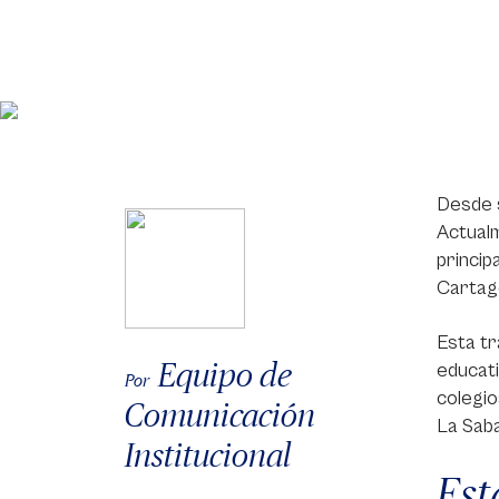
Desde s
Actualm
princip
Cartage
Esta t
Equipo de
educati
Por
colegio
Comunicación
La Saba
Institucional
Est