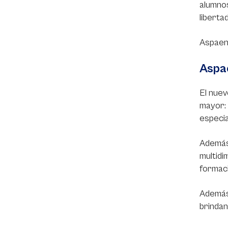
alumnos
libertad
Aspaen 
Aspa
El nuev
mayor: 
especia
Además,
multidi
formaci
Además,
brindan