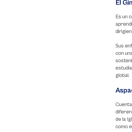
El Gi
Es un c
aprendi
dirigie
Sus enf
con una
sosteni
estudia
global.
Aspa
Cuenta 
diferen
de la I
como es