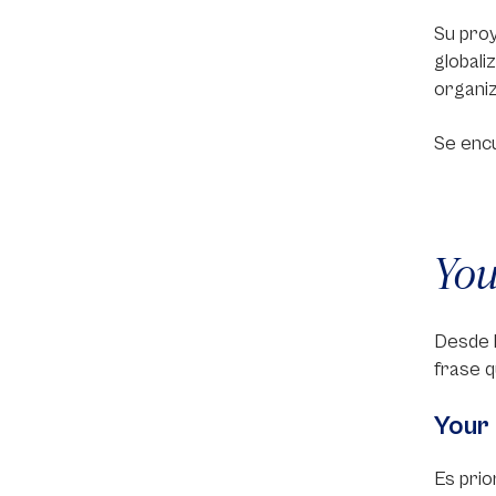
Su proy
globali
organiz
Se encu
You
Desde h
frase 
Your 
Es prio