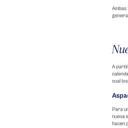
Ambas i
general
Nue
A part
calenda
cual lo
Aspa
Para un
nueva i
hacen p