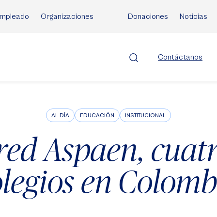
mpleado
Organizaciones
Donaciones
Noticias
Contáctanos
AL DÍA
EDUCACIÓN
INSTITUCIONAL
 red Aspaen, cuat
olegios en Colomb