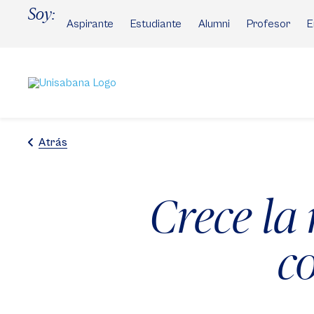
Pasar
Soy:
al
Aspirante
Estudiante
Alumni
Profesor
E
contenido
principal
Atrás
Crece la
c