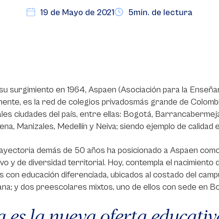
19 de Mayo de 2021
5min. de lectura
u surgimiento en 1964, Aspaen (Asociación para la Enseña
ente, es la red de colegios privadosmás grande de Colomb
ales ciudades del país, entre ellas: Bogotá, Barrancabermeja
na, Manizales, Medellín y Neiva; siendo ejemplo de calidad 
rayectoria demás de 50 años ha posicionado a Aspaen como
vo y de diversidad territorial. Hoy, contempla el nacimiento
s con educación diferenciada, ubicados al costado del campus
na; y dos preescolares mixtos, uno de ellos con sede en Bo
a es la nueva oferta educativ