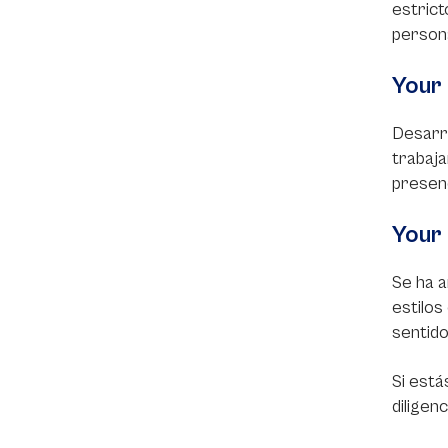
estrict
persona
Your 
Desarro
trabaja
presenc
Your
Se ha a
estilos
sentido
Si está
diligenc