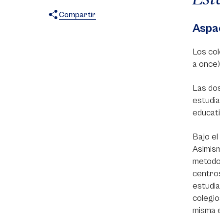
Compartir
Aspa
X
Facebook
WhatsApp
Los col
a once)
Las dos
estudia
educati
Bajo el
Asimism
metodol
centros
estudia
colegio
misma e