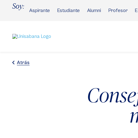
Pasar
Soy:
al
Aspirante
Estudiante
Alumni
Profesor
E
contenido
principal
Atrás
Consej
m