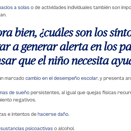
acios a solas o
de actividades individuales también son imp
an.
ra bien, ¿cuáles son los sí
gar a generar alerta en los p
sar que el niño necesita ayu
 un marcado
cambio en el desempeño escolar
, y presenta a
mas de sueño
persistentes, al igual que quejas físicas recu
iento negativos.
as e intentos de
hacerse daño.
e
sustancias psicoactivas
o alcohol.