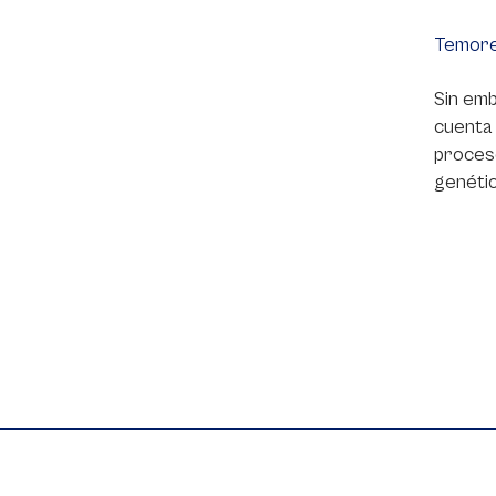
Temore
Sin emb
cuenta 
proceso
genétic