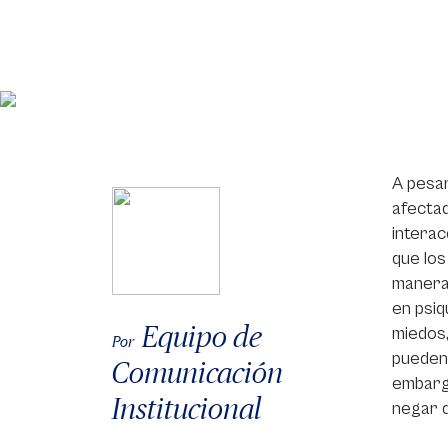
A pesar
afectad
interac
que los
maneras
en psiq
Equipo de
miedos,
Por
pueden 
Comunicación
embargo
Institucional
negar q