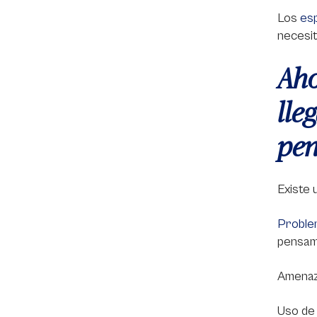
Los
esp
necesit
Aho
lle
pen
Existe
Proble
pensam
Amenaz
Uso d