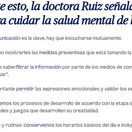
e esto, la doctora Ruiz seña
a cuidar la salud mental de
nicación
es la clave, hay que escucharse mutuamente.
no mostrarles las
medidas preventivas
que está tomando la 
e saber
filtrar la información
por parte de los medios de co
sar”.
ortante
permitir
las expresiones emocionales y validar los s
lemos
los procesos de desarrollo de acuerdo con la etapa e
ades y juegos que desarrollen su creatividad.
 y rutinas:
conservemos
los horarios básicos del día e in