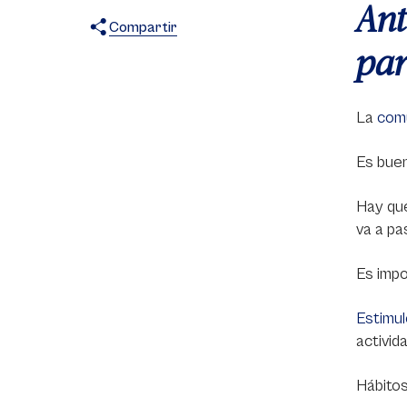
Ant
Compartir
par
X
Facebook
WhatsApp
La
comu
Es bue
Hay qu
va a pa
Es imp
Estimu
activid
Hábitos