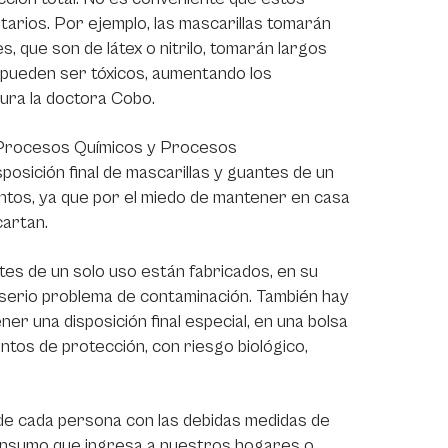
arios. Por ejemplo, las mascarillas tomarán
, que son de látex o nitrilo, tomarán largos
pueden ser tóxicos, aumentando los
gura la doctora Cobo.
e Procesos Químicos y Procesos
posición final de mascarillas y guantes de un
mentos, ya que por el miedo de mantener en casa
cartan.
tes de un solo uso están fabricados, en su
n serio problema de contaminación. También hay
r una disposición final especial, en una bolsa
mentos de protección, con riesgo biológico,
 de cada persona con las debidas medidas de
 o insumo que ingresa a nuestros hogares o