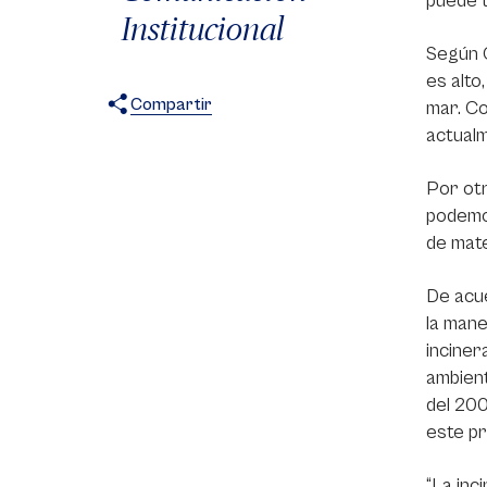
puede 
Institucional
Según C
es alto
Compartir
mar. Co
actualm
X
Facebook
WhatsApp
Por otr
podemos
de mate
De acue
la mane
inciner
ambient
del 200
este p
“La inc