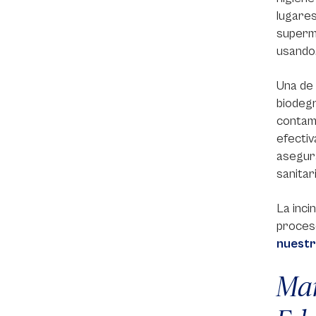
lugares
superme
usando
Una de 
biodegr
contam
efectiv
asegura
sanitar
La inci
proceso
nuestr
Mar