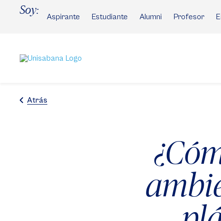
Pasar
Soy:
al
Aspirante
Estudiante
Alumni
Profesor
E
contenido
principal
Atrás
¿Cóm
ambie
plá