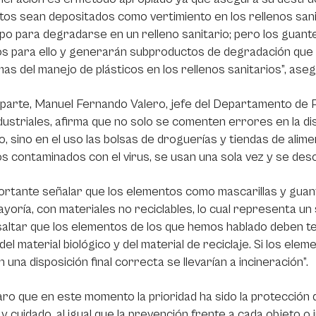
os sean depositados como vertimiento en los rellenos sanit
po para degradarse en un relleno sanitario; pero los guantes
os para ello y generarán subproductos de degradación que 
as del manejo de plásticos en los rellenos sanitarios”, ase
 parte, Manuel Fernando Valero, jefe del Departamento d
ustriales, afirma que no solo se comenten errores en la dis
o, sino en el uso las bolsas de droguerías y tiendas de ali
os contaminados con el virus, se usan una sola vez y se des
ortante señalar que los elementos como mascarillas y guan
yoría, con materiales no reciclables, lo cual representa u
altar que los elementos de los que hemos hablado deben tene
del material biológico y del material de reciclaje. Si los ele
n una disposición final correcta se llevarían a incineración”.
aro que en este momento la prioridad ha sido la protección
 y cuidado, al igual que la prevención frente a cada objeto