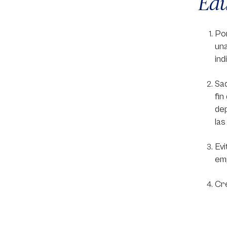
Edu
Por
una
ind
Saq
fin
de
las
Evi
em
Cre