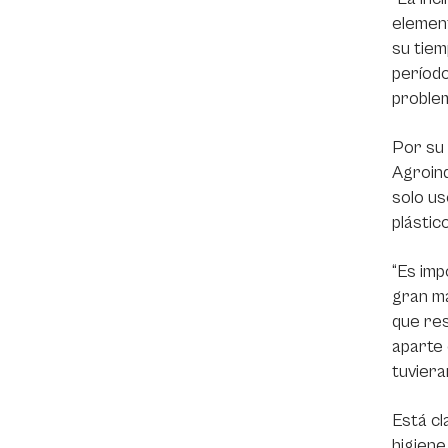
element
su tiem
períod
problem
Por su
Agroind
solo us
plástic
“Es imp
gran ma
que res
aparte 
tuviera
Está cl
higiene