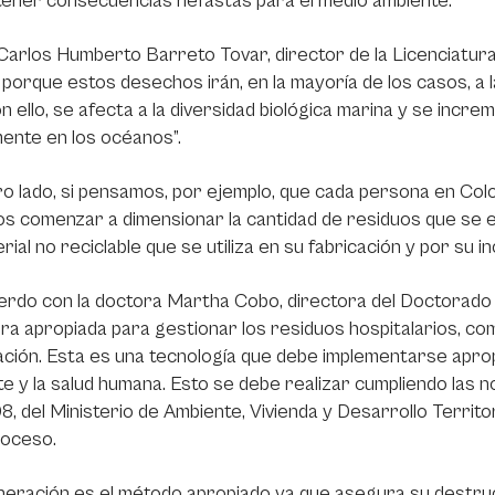
tener consecuencias nefastas para el medio ambiente.
arlos Humberto Barreto Tovar, director de la Licenciatura 
, porque estos desechos irán, en la mayoría de los casos, a la
n ello, se afecta a la diversidad biológica marina y se incr
ente en los océanos”.
o lado, si pensamos, por ejemplo, que cada persona en Colom
 comenzar a dimensionar la cantidad de residuos que se es
rial no reciclable que se utiliza en su fabricación y por su in
rdo con la doctora Martha Cobo, directora del Doctorado e
ra apropiada para gestionar los residuos hospitalarios, co
ación. Esta es una tecnología que debe implementarse apro
e y la salud humana. Esto se debe realizar cumpliendo las
8, del Ministerio de Ambiente, Vivienda y Desarrollo Territor
roceso.
ineración es el método apropiado ya que asegura su destru