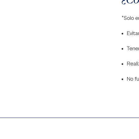
*Solo 
Evita
Tener
Reali
No f