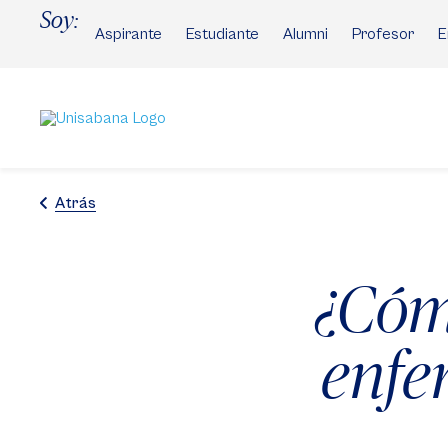
Pasar
Soy:
al
Aspirante
Estudiante
Alumni
Profesor
E
contenido
principal
Atrás
¿Cómo
enfe