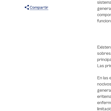
sistema
Compartir
general
compone
X
Facebook
WhatsApp
funcion
Existen
sobresa
princip
Las pri
En las 
nocivos
generan
eritema
enferme
limitac