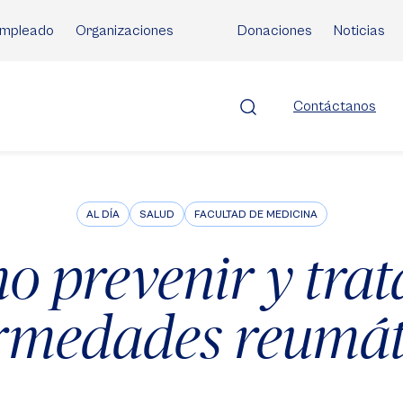
mpleado
Organizaciones
Donaciones
Noticias
Contáctanos
AL DÍA
SALUD
FACULTAD DE MEDICINA
 prevenir y trat
rmedades reumát