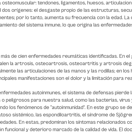
 osteomuscular: tendones, ligamentos, huesos, articulacio
 dos orígenes: el desgaste propio de las estructuras, secu
ntes; por lo tanto, aumenta su frecuencia con la edad. La 
amiento del sistema inmune, lo que origina las enfermedad
 más de cien enfermedades reumáticas identificadas. En el
len la artrosis, osteoartrosis, osteoartritis y artrosis d
almente las articulaciones de las manos y las rodillas; en lo
ncipales manifestaciones son el dolor y la limitación para re
enfermedades autoinmunes, el sistema de defensas pierde la
 o peligrosos para nuestra salud, como las bacterias, virus 
do los fenómenos de “autoinmunidad”. En este grupo se dest
toso sistémico, las espondiloartritis, el síndrome de Sjögr
dades. En estas, predominan los síntomas relacionados con la
ión funcional y deterioro marcado de la calidad de vida. El