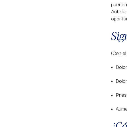
pueden 
Ante la
oportu
Sig
(Con el
Dolo
Dolor
Prese
Aumen
¿Có