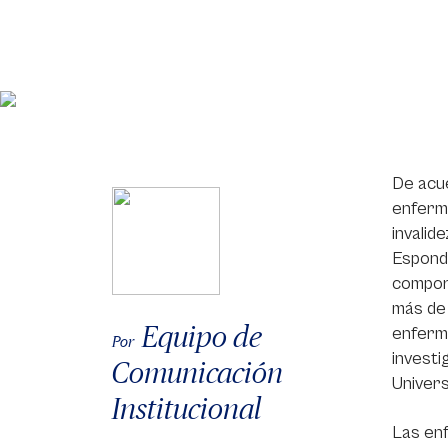
De acue
enferme
invalid
Espondi
comport
más de 
Equipo de
enferme
Por
investi
Comunicación
Univers
Institucional
Las en