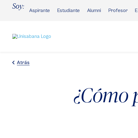
Pasar
Soy:
al
Aspirante
Estudiante
Alumni
Profesor
E
contenido
principal
Atrás
¿Cómo p