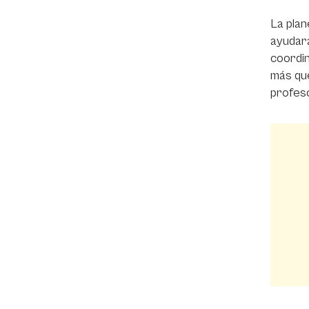
La plan
ayudará
coordin
más que
profeso