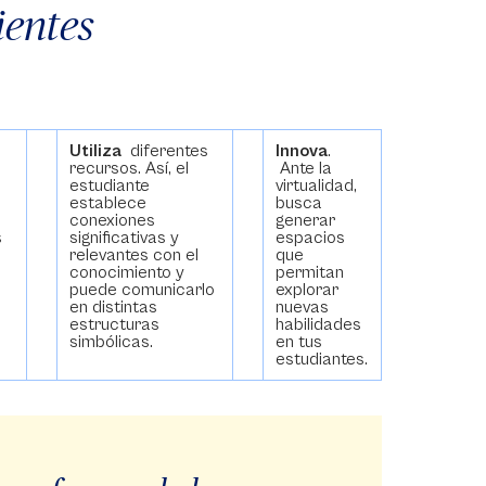
ientes
e
Utiliza
diferentes
Innova
.
recursos. Así, el
Ante la
estudiante
virtualidad,
establece
busca
conexiones
generar
s
significativas y
espacios
relevantes con el
que
conocimiento y
permitan
o
puede comunicarlo
explorar
en distintas
nuevas
estructuras
habilidades
simbólicas.
en tus
estudiantes.