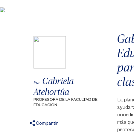
Gab
Edu
par
cla
Gabriela
Por
Atehortúa
La plan
PROFESORA DE LA FACULTAD DE
EDUCACIÓN
ayudará
coordi
más que
Compartir
profeso
X
Facebook
WhatsApp