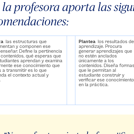
, la profesora aporta las sigu
omendaciones:
za
las estructuras que
Plantea
los resultados d
mentan y componen ese
aprendizaje. Procura
enseñar. Define la pertinencia
generar aprendizajes que
 contenidos, qué esperas que
no estén anclados
studiantes aprendan y examina
únicamente a los
almente ese conocimiento que
contenidos. Diseña forma
s a transmitir es lo que
que le permitan al
da el contexto actual y
estudiante construir y
.
verificar ese conocimient
en la práctica.