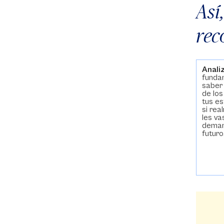
Así
rec
Anali
funda
saber 
de los
tus e
si re
les va
deman
futuro