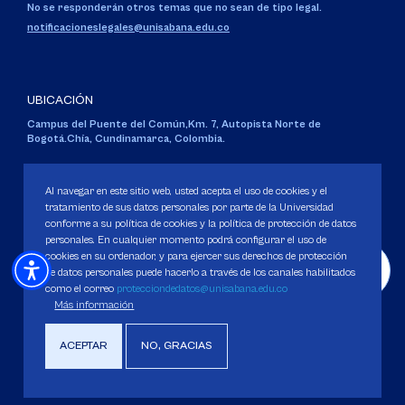
No se responderán otros temas que no sean de tipo legal.
notificacioneslegales@unisabana.edu.co
UBICACIÓN
Campus del Puente del Común,
Km. 7, Autopista Norte de
Bogotá.
Chía, Cundinamarca, Colombia.
Código SNIES 1711
Personería Jurídica:
Resolución 130 del 14 de enero de 1980
.
Al navegar en este sitio web, usted acepta el uso de cookies y el
Ministerio de Educación Nacional.
tratamiento de sus datos personales por parte de la Universidad
conforme a su política de cookies y la política de protección de datos
personales. En cualquier momento podrá configurar el uso de
cookies en su ordenador, y para ejercer sus derechos de protección
de datos personales puede hacerlo a través de los canales habilitados
como el correo
protecciondedatos@unisabana.edu.co
Política de Protección de datos
Más información
Política de Cookies
Derechos Pecuniarios
ACEPTAR
NO, GRACIAS
Copyright 2025 Universidad de La Sabana. Todos los derechos Reservados.