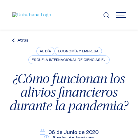
Pasar
al
contenido
MENÚ
principal
Atrás
AL DÍA
ECONOMÍA Y EMPRESA
ESCUELA INTERNACIONAL DE CIENCIAS ECONÓMICAS Y ADMINISTRATIVAS
¿Cómo funcionan los
alivios financieros
durante la pandemia?
06 de Junio de 2020