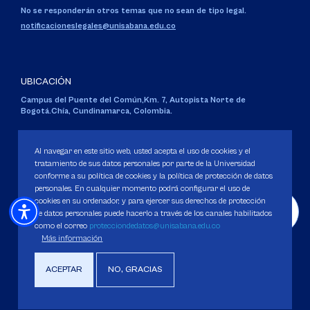
No se responderán otros temas que no sean de tipo legal.
notificacioneslegales@unisabana.edu.co
UBICACIÓN
Campus del Puente del Común,
Km. 7, Autopista Norte de
Bogotá.
Chía, Cundinamarca, Colombia.
Código SNIES 1711
Personería Jurídica:
Resolución 130 del 14 de enero de 1980
.
Al navegar en este sitio web, usted acepta el uso de cookies y el
Ministerio de Educación Nacional.
tratamiento de sus datos personales por parte de la Universidad
conforme a su política de cookies y la política de protección de datos
personales. En cualquier momento podrá configurar el uso de
cookies en su ordenador, y para ejercer sus derechos de protección
de datos personales puede hacerlo a través de los canales habilitados
como el correo
protecciondedatos@unisabana.edu.co
Política de Protección de datos
Más información
Política de Cookies
Derechos Pecuniarios
ACEPTAR
NO, GRACIAS
Copyright 2025 Universidad de La Sabana. Todos los derechos Reservados.