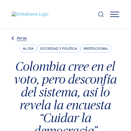
Pasar
al
contenido
MENÚ
principal
Atrás
AL DÍA
SOCIEDAD Y POLÍTICA
INSTITUCIONAL
Colombia cree en el
voto, pero desconfía
del sistema, así lo
revela la encuesta
“Cuidar la
democracia”