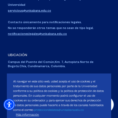
Universidad
servicious@unisabana.edu.co
Contacto únicamente para notificaciones legales.
No se responderán otros temas que no sean de tipo legal.
notificacioneslegales@unisabana.edu.co
UBICACIÓN
Campus del Puente del Común,
Km. 7, Autopista Norte de
Bogotá.
Chía, Cundinamarca, Colombia.
Código SNIES 1711
Personería Jurídica:
Resolución 130 del 14 de enero de 1980
.
Al navegar en este sitio web, usted acepta el uso de cookies y el
Ministerio de Educación Nacional.
tratamiento de sus datos personales por parte de la Universidad
conforme a su política de cookies y la política de protección de datos
personales. En cualquier momento podrá configurar el uso de
cookies en su ordenador, y para ejercer sus derechos de protección
de datos personales puede hacerlo a través de los canales habilitados
como el correo
protecciondedatos@unisabana.edu.co
Política de Protección de datos
Más información