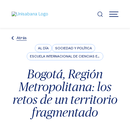
Pasar
al
contenido
MENÚ
principal
Atrás
AL DÍA
SOCIEDAD Y POLÍTICA
ESCUELA INTERNACIONAL DE CIENCIAS ECONÓMICAS Y ADMINISTRATIVAS
Bogotá, Región
Metropolitana: los
retos de un territorio
fragmentado