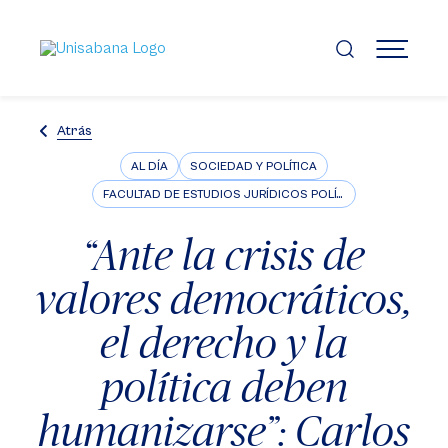
Pasar
al
contenido
MENÚ
principal
Atrás
AL DÍA
SOCIEDAD Y POLÍTICA
FACULTAD DE ESTUDIOS JURÍDICOS POLÍTICOS E INTERNACIONALES
“Ante la crisis de
valores democráticos,
el derecho y la
política deben
humanizarse”: Carlos