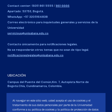
Contact center: (601) 861 5555
/
861 6666
Apartado: 53753, Bogotá.
WhatsApp: +57 3205164838
Correo electrónico para inquietudes generales y servicios de la
Universidad
servicious@unisabana.edu.co
Contacto únicamente para notificaciones legales.
No se responderán otros temas que no sean de tipo legal.
notificacioneslegales@unisabana.edu.co
UBICACIÓN
Campus del Puente del Común,
Km. 7, Autopista Norte de
Bogotá.
Chía, Cundinamarca, Colombia.
Código SNIES 1711
Personería Jurídica:
Resolución 130 del 14 de enero de 1980
.
Al navegar en este sitio web, usted acepta el uso de cookies y el
Ministerio de Educación Nacional.
tratamiento de sus datos personales por parte de la Universidad
conforme a su política de cookies y la política de protección de datos