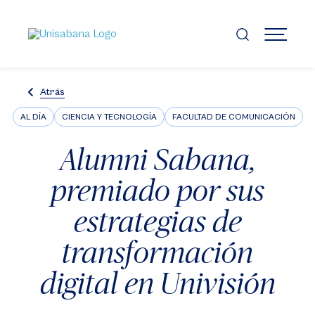
Pasar
al
contenido
MENÚ
principal
Atrás
AL DÍA
CIENCIA Y TECNOLOGÍA
FACULTAD DE COMUNICACIÓN
Alumni Sabana,
premiado por sus
estrategias de
transformación
digital en Univisión