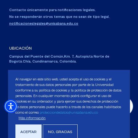
Contacto únicamente para notificaciones legales.
No se responderán otros temas que no sean de tipo legal.
notificacioneslegales@unisabana.edu.co
UBICACIÓN
Campus del Puente del Común,
Km. 7, Autopista Norte de
Bogotá.
Chía, Cundinamarca, Colombia.
Código SNIES 1711
Personería Jurídica:
Resolución 130 del 14 de enero de 1980
.
Al navegar en este sitio web, usted acepta el uso de cookies y el
Ministerio de Educación Nacional.
tratamiento de sus datos personales por parte de la Universidad
conforme a su política de cookies y la política de protección de datos
personales. En cualquier momento podrá configurar el uso de
cookies en su ordenador, y para ejercer sus derechos de protección
de datos personales puede hacerlo a través de los canales habilitados
como el correo
protecciondedatos@unisabana.edu.co
Política de Protección de datos
Más información
Política de Cookies
Derechos Pecuniarios
ACEPTAR
NO, GRACIAS