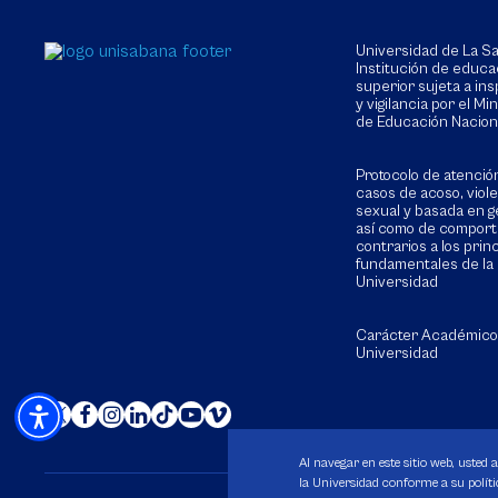
Universidad de La 
Institución de educa
superior sujeta a in
y vigilancia por el Min
de Educación Nacion
Protocolo de atenció
casos de acoso, viol
sexual y basada en g
así como de compor
contrarios a los prin
fundamentales de la
Universidad
Carácter Académico
Universidad
Al navegar en este sitio web, usted 
la Universidad conforme a su polític