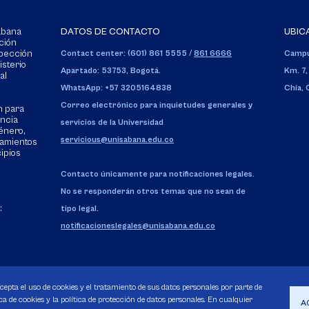
Sabana
DATOS DE CONTACTO
UBIC
ción
spección
Contact center: (601) 861 5555
/
861 6666
Campu
isterio
Apartado: 53753, Bogotá.
Km. 7,
al
WhatsApp: +57 3205164838
Chía,
Correo electrónico para inquietudes generales y
n para
encia
servicios de la Universidad
énero,
servicious@unisabana.edu.co
tamientos
cipios
Contacto únicamente para notificaciones legales.
No se responderán otros temas que no sean de
:
tipo legal.
notificacioneslegales@unisabana.edu.co
acepta el uso de cookies y el tratamiento de sus datos personales por parte de
a de cookies y la política de protección de datos personales. En cualquier
A