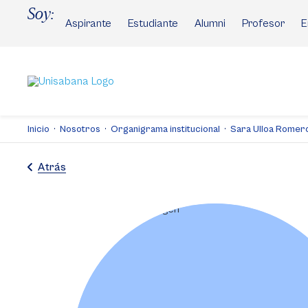
Pasar
Soy:
al
Aspirante
Estudiante
Alumni
Profesor
E
contenido
principal
Inicio
Nosotros
Organigrama institucional
Sara Ulloa Romer
Atrás