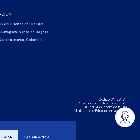
ACIÓN
s del Puente del Común,
 Autopista Norte de Bogotá.
 Cundinamarca, Colombia.
Código SNIES 1711
Personería Jurídica:
Resolución
130 del 14 de enero de 1980
.
Ministerio de Educación Nacional.
CEPTAR
NO, GRACIAS