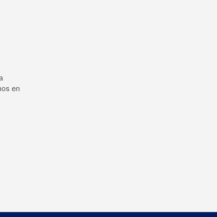
a
mos en