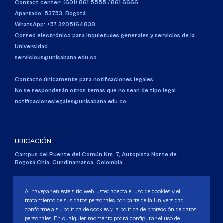
Contact center: (601) 861 5555
/
861 6666
Apartado: 53753, Bogotá.
WhatsApp: +57 3205164838
Correo electrónico para inquietudes generales y servicios de la
Universidad
servicious@unisabana.edu.co
Contacto únicamente para notificaciones legales.
No se responderán otros temas que no sean de tipo legal.
notificacioneslegales@unisabana.edu.co
UBICACIÓN
Campus del Puente del Común,
Km. 7, Autopista Norte de
Bogotá.
Chía, Cundinamarca, Colombia.
Código SNIES 1711
Personería Jurídica:
Resolución 130 del 14 de enero de 1980
.
Al navegar en este sitio web, usted acepta el uso de cookies y el
Ministerio de Educación Nacional.
tratamiento de sus datos personales por parte de la Universidad
conforme a su política de cookies y la política de protección de datos
personales. En cualquier momento podrá configurar el uso de