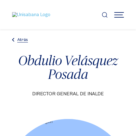
Pasar
al
contenido
MENÚ
principal
Atrás
Obdulio Velásquez
Posada
DIRECTOR GENERAL DE INALDE