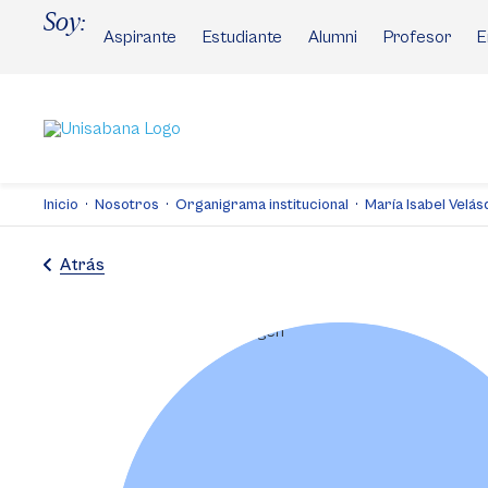
Pasar
Soy:
al
Aspirante
Estudiante
Alumni
Profesor
E
contenido
principal
Inicio
Nosotros
Organigrama institucional
María Isabel Velá
Atrás