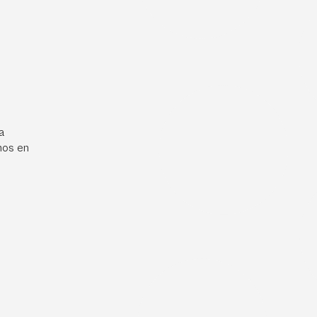
a
mos en