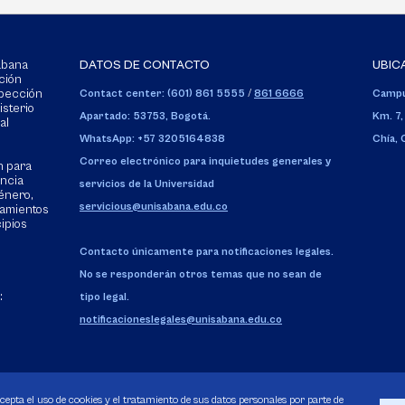
Sabana
DATOS DE CONTACTO
UBIC
ción
spección
Contact center: (601) 861 5555
/
861 6666
Campu
isterio
Apartado: 53753, Bogotá.
Km. 7,
al
WhatsApp: +57 3205164838
Chía,
Correo electrónico para inquietudes generales y
n para
encia
servicios de la Universidad
énero,
servicious@unisabana.edu.co
tamientos
cipios
Contacto únicamente para notificaciones legales.
No se responderán otros temas que no sean de
:
tipo legal.
notificacioneslegales@unisabana.edu.co
acepta el uso de cookies y el tratamiento de sus datos personales por parte de