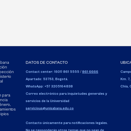
Sabana
DATOS DE CONTACTO
UBIC
ción
spección
Contact center: (601) 861 5555
/
861 6666
Campu
isterio
Apartado: 53753, Bogotá.
Km. 7,
al
WhatsApp: +57 3205164838
Chía,
Correo electrónico para inquietudes generales y
n para
encia
servicios de la Universidad
énero,
servicious@unisabana.edu.co
tamientos
cipios
Contacto únicamente para notificaciones legales.
No se responderán otros temas que no sean de