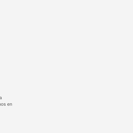
a
mos en