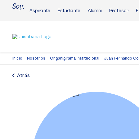
Pasar
Soy:
al
Aspirante
Estudiante
Alumni
Profesor
E
contenido
principal
Inicio
Nosotros
Organigrama institucional
Juan Fernando C
Atrás