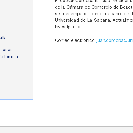
El doctor Córdoba ha sido President
de la Cámara de Comercio de Bogotá 
se desempeñó como decano de la 
Universidad de La Sabana. Actualm
Investigación.
alia
Correo electrónico:
juan.cordoba@un
ciones
 Colombia