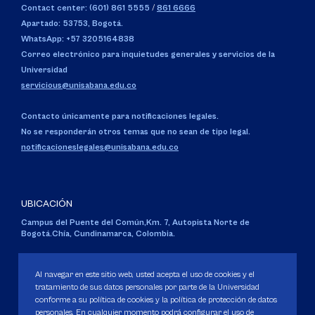
Contact center: (601) 861 5555
/
861 6666
Apartado: 53753, Bogotá.
WhatsApp: +57 3205164838
Correo electrónico para inquietudes generales y servicios de la
Universidad
servicious@unisabana.edu.co
Contacto únicamente para notificaciones legales.
No se responderán otros temas que no sean de tipo legal.
notificacioneslegales@unisabana.edu.co
UBICACIÓN
Campus del Puente del Común,
Km. 7, Autopista Norte de
Bogotá.
Chía, Cundinamarca, Colombia.
Código SNIES 1711
Personería Jurídica:
Resolución 130 del 14 de enero de 1980
.
Al navegar en este sitio web, usted acepta el uso de cookies y el
Ministerio de Educación Nacional.
tratamiento de sus datos personales por parte de la Universidad
conforme a su política de cookies y la política de protección de datos
personales. En cualquier momento podrá configurar el uso de