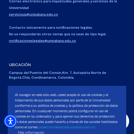
Correo electrónico para inquietudes generales y servicios de la
Universidad
servicious@unisabana.edu.co
Contacto únicamente para notificaciones legales.
No se responderán otros temas que no sean de tipo legal.
notificacioneslegales@unisabana.edu.co
UBICACIÓN
Campus del Puente del Común,
Km. 7, Autopista Norte de
Bogotá.
Chía, Cundinamarca, Colombia.
Código SNIES 1711
Personería Jurídica:
Resolución 130 del 14 de enero de 1980
.
Al navegar en este sitio web, usted acepta el uso de cookies y el
Ministerio de Educación Nacional.
tratamiento de sus datos personales por parte de la Universidad
conforme a su política de cookies y la política de protección de datos
personales. En cualquier momento podrá configurar el uso de
cookies en su ordenador, y para ejercer sus derechos de protección
de datos personales puede hacerlo a través de los canales habilitados
como el correo
protecciondedatos@unisabana.edu.co
Política de Protección de datos
Más información