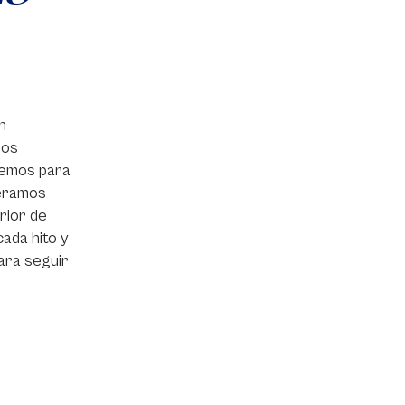
n
dos
nemos para
iéramos
rior de
cada hito y
ara seguir