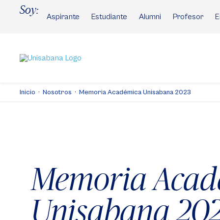
Pasar
Soy:
al
Aspirante
Estudiante
Alumni
Profesor
E
contenido
principal
Inicio
Nosotros
Memoria Académica Unisabana 2023
Memoria Acad
Unisabana 20