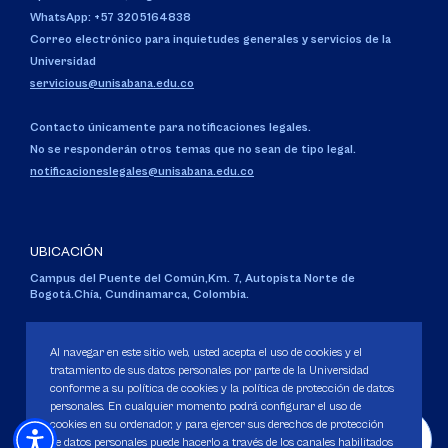
WhatsApp: +57 3205164838
Correo electrónico para inquietudes generales y servicios de la
Universidad
servicious@unisabana.edu.co
Contacto únicamente para notificaciones legales.
No se responderán otros temas que no sean de tipo legal.
notificacioneslegales@unisabana.edu.co
UBICACIÓN
Campus del Puente del Común,
Km. 7, Autopista Norte de
Bogotá.
Chía, Cundinamarca, Colombia.
Código SNIES 1711
Personería Jurídica:
Resolución 130 del 14 de enero de 1980
.
Al navegar en este sitio web, usted acepta el uso de cookies y el
Ministerio de Educación Nacional.
tratamiento de sus datos personales por parte de la Universidad
conforme a su política de cookies y la política de protección de datos
personales. En cualquier momento podrá configurar el uso de
cookies en su ordenador, y para ejercer sus derechos de protección
de datos personales puede hacerlo a través de los canales habilitados