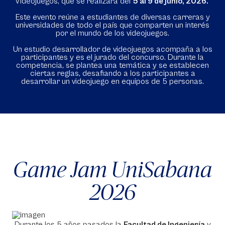
Videojuegos, que se realizará del
5 al 9 de junio, 2026.
Este evento reúne a estudiantes de diversas carreras y
universidades de todo el país que comparten un interés
por el mundo de los videojuegos.
Un estudio desarrollador de videojuegos acompaña a los
participantes y es el jurado del concurso. Durante la
competencia, se plantea una temática y se establecen
ciertas reglas, desafiando a los participantes a
desarrollar un videojuego en equipos de 5 personas.
Game Jam UniSabana
2026
Durante los 5 años pasados la
Facultad de Ingeniería
y