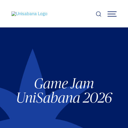
Pasar
al
contenido
MENÚ
principal
Game Jam
UniSabana 2026