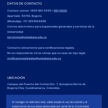
DATOS DE CONTACTO
Contact center: (601) 861 5555
/
861 6666
Apartado: 53753, Bogotá.
WhatsApp: +57 3205164838
Correo electrónico para inquietudes generales y servicios de la
Universidad
servicious@unisabana.edu.co
Contacto únicamente para notificaciones legales.
No se responderán otros temas que no sean de tipo legal.
notificacioneslegales@unisabana.edu.co
UBICACIÓN
Campus del Puente del Común,
Km. 7, Autopista Norte de
Bogotá.
Chía, Cundinamarca, Colombia.
Código SNIES 1711
Personería Jurídica:
Resolución 130 del 14 de enero de 1980
.
Al navegar en este sitio web, usted acepta el uso de cookies y el
Ministerio de Educación Nacional.
tratamiento de sus datos personales por parte de la Universidad