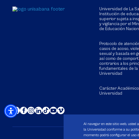
Universidad de La 
Institución de educa
superior sujeta a in
y vigilancia por el Min
de Educación Nacion
Protocolo de atenció
casos de acoso, viol
sexual y basada en g
así como de compor
contrarios a los prin
fundamentales de la
Universidad
Carácter Académico
Universidad
Al navegar en este sitio web, usted 
la Universidad conforme a su polític
momento podrá configurar el uso de