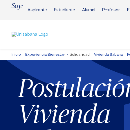
Pasar
Soy:
al
Aspirante
Estudiante
Alumni
Profesor
E
contenido
principal
Inicio
Experiencia Bienestar
Solidaridad
Vivienda Sabana
F
Postulació
Vivienda