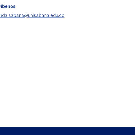
ríbenos
ienda.sabana@unisabana.edu.co