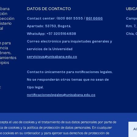
Sabana
DATOS DE CONTACTO
UBIC
ción
spección
Contact center: (601) 861 5555
/
861 6666
Campu
isterio
Apartado: 53753, Bogotá.
Km. 7,
al
WhatsApp: +57 3205164838
Chía,
Correo electrónico para inquietudes generales y
n para
encia
servicios de la Universidad
énero,
servicious@unisabana.edu.co
tamientos
cipios
Contacto únicamente para notificaciones legales.
No se responderán otros temas que no sean de
:
tipo legal.
notificacioneslegales@unisabana.edu.co
acepta el uso de cookies y el tratamiento de sus datos personales por parte de
a de cookies y la política de protección de datos personales. En cualquier
A
 cookies en su ordenador, y para ejercer sus derechos de protección de