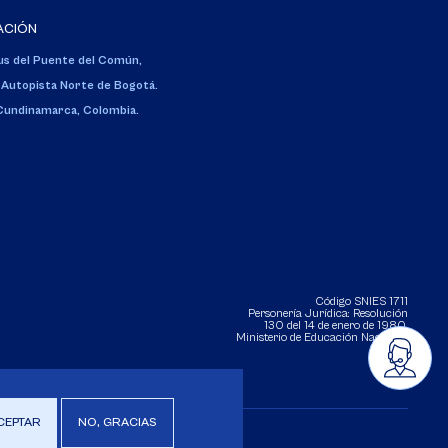
ACIÓN
s del Puente del Común,
 Autopista Norte de Bogotá.
 Cundinamarca, Colombia.
Código SNIES 1711
Personería Jurídica:
Resolución
130 del 14 de enero de 1980
.
Ministerio de Educación Nacional.
CEPTAR
NO, GRACIAS