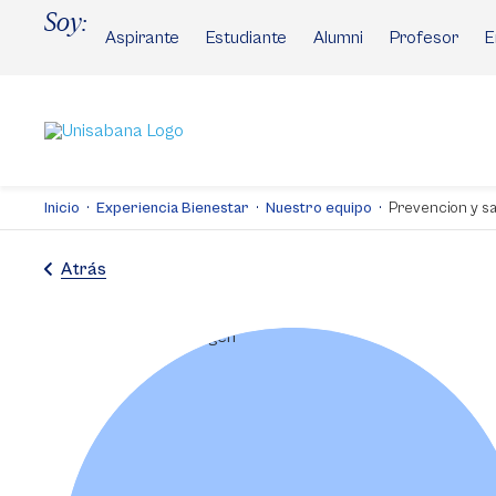
Pasar
Soy:
al
Aspirante
Estudiante
Alumni
Profesor
E
contenido
principal
Inicio
Experiencia Bienestar
Nuestro equipo
Prevencion y s
Atrás