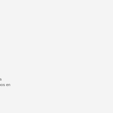
a
mos en