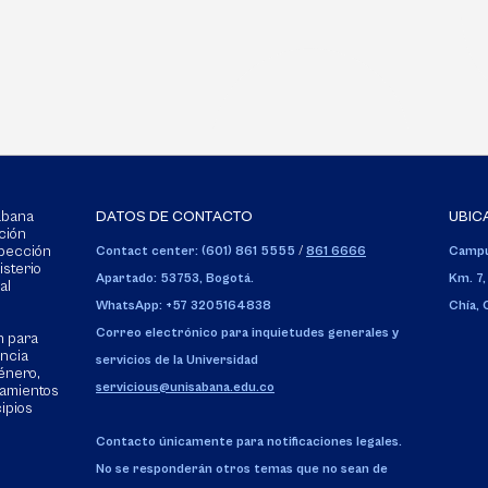
Sabana
DATOS DE CONTACTO
UBIC
ción
spección
Contact center: (601) 861 5555
/
861 6666
Campu
isterio
Apartado: 53753, Bogotá.
Km. 7,
al
WhatsApp: +57 3205164838
Chía,
Correo electrónico para inquietudes generales y
n para
encia
servicios de la Universidad
énero,
servicious@unisabana.edu.co
tamientos
cipios
Contacto únicamente para notificaciones legales.
No se responderán otros temas que no sean de