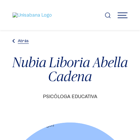
Pasar
al
contenido
MENÚ
principal
Atrás
Nubia Liboria Abella
Cadena
PSICÓLOGA EDUCATIVA