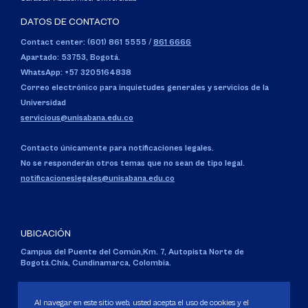
DATOS DE CONTACTO
Contact center: (601) 861 5555
/
861 6666
Apartado: 53753, Bogotá.
WhatsApp: +57 3205164838
Correo electrónico para inquietudes generales y servicios de la
Universidad
servicious@unisabana.edu.co
Contacto únicamente para notificaciones legales.
No se responderán otros temas que no sean de tipo legal.
notificacioneslegales@unisabana.edu.co
UBICACIÓN
Campus del Puente del Común,
Km. 7, Autopista Norte de
Bogotá.
Chía, Cundinamarca, Colombia.
Código SNIES 1711
Personería Jurídica:
Resolución 130 del 14 de enero de 1980
.
Al navegar en este sitio web, usted acepta el uso de cookies y el