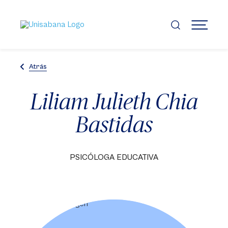
Pasar
al
contenido
MENÚ
principal
Atrás
Liliam Julieth Chia
Bastidas
PSICÓLOGA EDUCATIVA