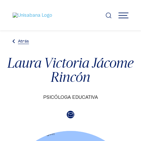
Pasar
al
contenido
MENÚ
principal
Atrás
Laura Victoria Jácome
Rincón
PSICÓLOGA EDUCATIVA