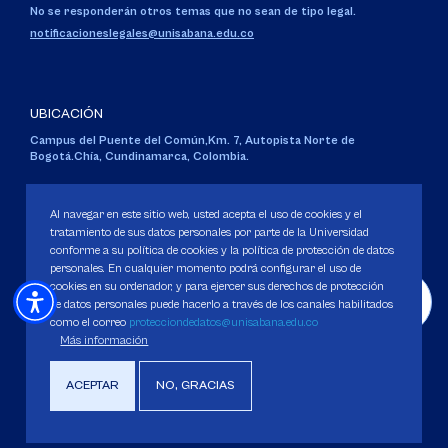
No se responderán otros temas que no sean de tipo legal.
notificacioneslegales@unisabana.edu.co
UBICACIÓN
Campus del Puente del Común,
Km. 7, Autopista Norte de
Bogotá.
Chía, Cundinamarca, Colombia.
Código SNIES 1711
Personería Jurídica:
Resolución 130 del 14 de enero de 1980
.
Al navegar en este sitio web, usted acepta el uso de cookies y el
Ministerio de Educación Nacional.
tratamiento de sus datos personales por parte de la Universidad
conforme a su política de cookies y la política de protección de datos
personales. En cualquier momento podrá configurar el uso de
cookies en su ordenador, y para ejercer sus derechos de protección
de datos personales puede hacerlo a través de los canales habilitados
como el correo
protecciondedatos@unisabana.edu.co
Política de Protección de datos
Más información
Política de Cookies
Derechos Pecuniarios
ACEPTAR
NO, GRACIAS
Copyright 2025 Universidad de La Sabana. Todos los derechos Reservados.