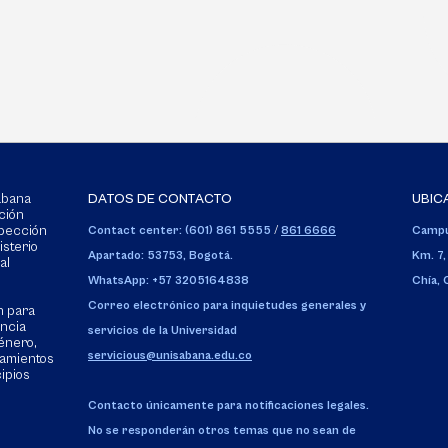
Sabana
DATOS DE CONTACTO
UBIC
ción
spección
Contact center: (601) 861 5555
/
861 6666
Campu
isterio
Apartado: 53753, Bogotá.
Km. 7,
al
WhatsApp: +57 3205164838
Chía,
Correo electrónico para inquietudes generales y
n para
encia
servicios de la Universidad
énero,
servicious@unisabana.edu.co
tamientos
cipios
Contacto únicamente para notificaciones legales.
No se responderán otros temas que no sean de