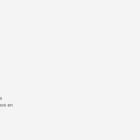
a
mos en