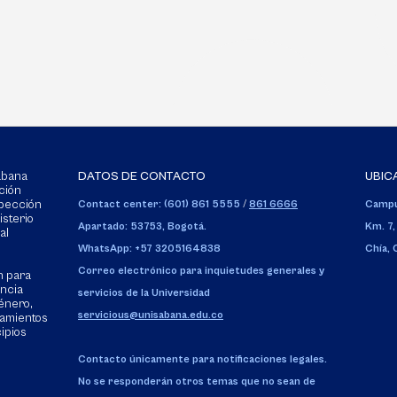
Sabana
DATOS DE CONTACTO
UBIC
ción
spección
Contact center: (601) 861 5555
/
861 6666
Campu
isterio
Apartado: 53753, Bogotá.
Km. 7,
al
WhatsApp: +57 3205164838
Chía,
Correo electrónico para inquietudes generales y
n para
encia
servicios de la Universidad
énero,
servicious@unisabana.edu.co
tamientos
cipios
Contacto únicamente para notificaciones legales.
No se responderán otros temas que no sean de