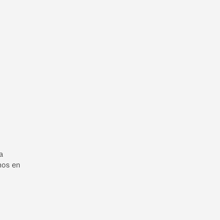
a
mos en