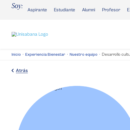
Pasar
Soy:
al
Aspirante
Estudiante
Alumni
Profesor
E
contenido
principal
Inicio
Experiencia Bienestar
Nuestro equipo
Desarrollo cultu
Atrás