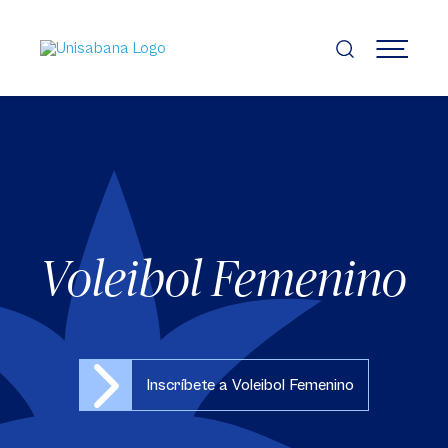
Pasar
al
contenido
MENÚ
principal
Voleibol Femenino
Inscríbete a Voleibol Femenino