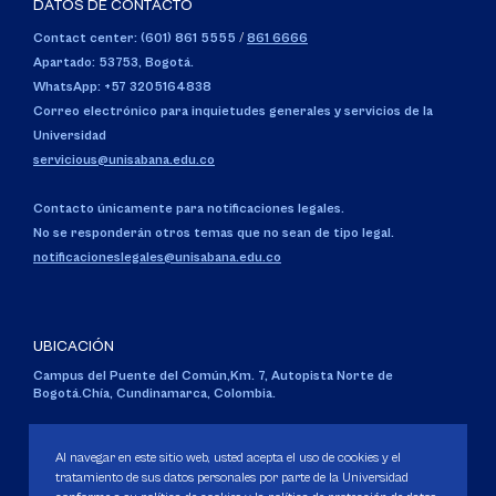
DATOS DE CONTACTO
Contact center: (601) 861 5555
/
861 6666
Apartado: 53753, Bogotá.
WhatsApp: +57 3205164838
Correo electrónico para inquietudes generales y servicios de la
Universidad
servicious@unisabana.edu.co
Contacto únicamente para notificaciones legales.
No se responderán otros temas que no sean de tipo legal.
notificacioneslegales@unisabana.edu.co
UBICACIÓN
Campus del Puente del Común,
Km. 7, Autopista Norte de
Bogotá.
Chía, Cundinamarca, Colombia.
Código SNIES 1711
Personería Jurídica:
Resolución 130 del 14 de enero de 1980
.
Al navegar en este sitio web, usted acepta el uso de cookies y el
Ministerio de Educación Nacional.
tratamiento de sus datos personales por parte de la Universidad