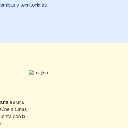
micas y territoriales.
bana
es una
reúne a tunas
uenta con la
er