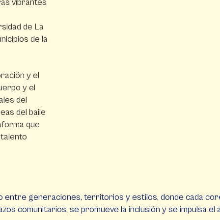
ras vibrantes
rsidad de La
icipios de la
bración y el
uerpo y el
ales del
eas del baile
taforma que
 talento
 entre generaciones, territorios y estilos, donde cada coreog
lazos comunitarios, se promueve la inclusión y se impulsa e