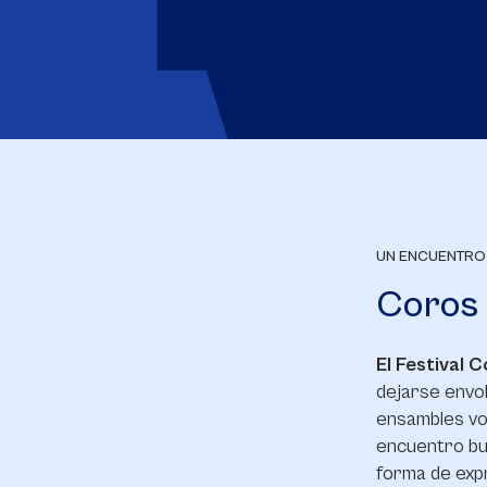
UN ENCUENTRO 
Coros 
El Festival 
dejarse envol
ensambles voc
encuentro bus
forma de expr