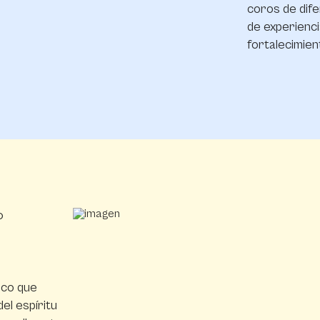
coros de dife
de experienci
fortalecimien
O
ico que
del espíritu