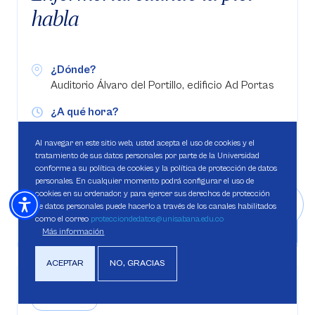
habla
¿Dónde?
Auditorio Álvaro del Portillo, edificio Ad Portas
¿A qué hora?
07:00 AM - 02:00 PM
Al navegar en este sitio web, usted acepta el uso de cookies y el
tratamiento de sus datos personales por parte de la Universidad
conforme a su política de cookies y la política de protección de datos
SEMINARIO
personales. En cualquier momento podrá configurar el uso de
cookies en su ordenador, y para ejercer sus derechos de protección
Dirigido a:
Estudiantes Público general
de datos personales puede hacerlo a través de los canales habilitados
como el correo
protecciondedatos@unisabana.edu.co
Más información
ACEPTAR
NO, GRACIAS
EXPOSICIÓN