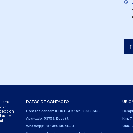
Sabana
DATOS DE CONTACTO
UBIC
ción
spección
Contact center: (601) 861 5555
/
861 6666
Campu
isterio
Apartado: 53753, Bogotá.
Km. 7,
al
WhatsApp: +57 3205164838
Chía,