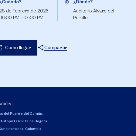
¿Cuándo?
¿Dónde?
28 de Febrero de 2026
Auditorio Álvaro del
06:00 PM - 07:00 PM
Portillo
Cómo llegar
Compartir
X
Facebook
WhatsApp
ACIÓN
s del Puente del Común,
 Autopista Norte de Bogotá.
 Cundinamarca, Colombia.