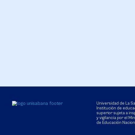
Universidad de La 
Institución de educa
superior sujeta a in
y vigilancia por el Min
de Educación Nacion