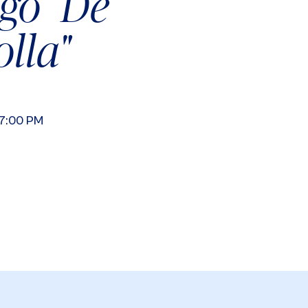
ngo "De
olla"
07:00 PM