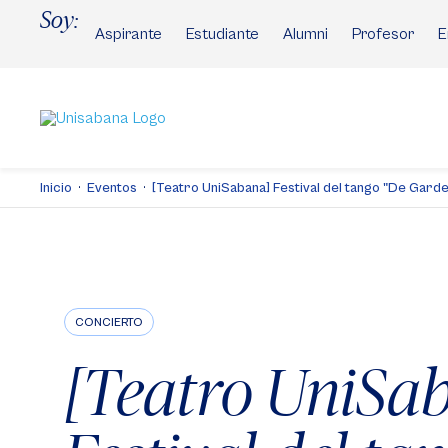
Pasar
Soy:
al
Aspirante
Estudiante
Alumni
Profesor
E
contenido
principal
Inicio
Eventos
[Teatro UniSabana] Festival del tango "De Garde.
CONCIERTO
[Teatro UniSa