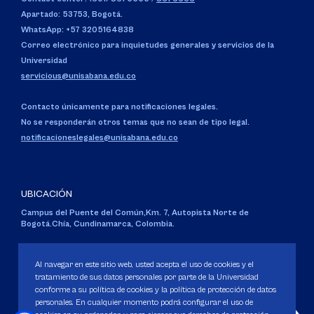
Apartado: 53753, Bogotá.
WhatsApp: +57 3205164838
Correo electrónico para inquietudes generales y servicios de la
Universidad
servicious@unisabana.edu.co
Contacto únicamente para notificaciones legales.
No se responderán otros temas que no sean de tipo legal.
notificacioneslegales@unisabana.edu.co
UBICACIÓN
Campus del Puente del Común,
Km. 7, Autopista Norte de
Bogotá.
Chía, Cundinamarca, Colombia.
Código SNIES 1711
Personería Jurídica:
Resolución 130 del 14 de enero de 1980
.
Al navegar en este sitio web, usted acepta el uso de cookies y el
Ministerio de Educación Nacional.
tratamiento de sus datos personales por parte de la Universidad
conforme a su política de cookies y la política de protección de datos
personales. En cualquier momento podrá configurar el uso de