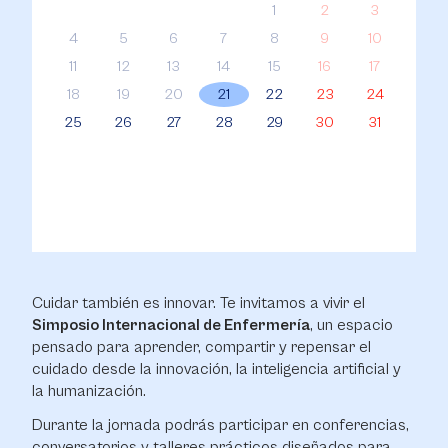
1
2
3
4
5
6
7
8
9
10
11
12
13
14
15
16
17
18
19
20
21
22
23
24
25
26
27
28
29
30
31
Cuidar también es innovar. Te invitamos a vivir el
Simposio Internacional de Enfermería
, un espacio
pensado para aprender, compartir y repensar el
cuidado desde la innovación, la inteligencia artificial y
la humanización.
Durante la jornada podrás participar en conferencias,
conversatorios y talleres prácticos diseñados para