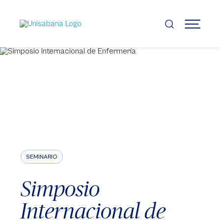
Pasar
al
contenido
MENÚ
principal
SEMINARIO
Simposio
Internacional de