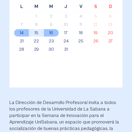
L
M
M
J
V
S
D
1
2
3
4
5
6
7
8
9
10
11
12
13
14
15
16
17
18
19
20
21
22
23
24
25
26
27
28
29
30
31
La Dirección de Desarrollo Profesoral invita a todos
los profesores de la Universidad de La Sabana a
participar en la Semana de Innovación para el
Aprendizaje UniSabana, un espacio que promoverá la
socialización de buenas prácticas pedagógicas, la