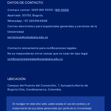
DATOS DE CONTACTO
Contact center: (601) 861 5555
/
861 6666
Apartado: 53753, Bogotá.
WhatsApp: +57 3205164838
Correo electrónico para inquietudes generales y servicios de la
Universidad
servicious@unisabana.edu.co
Contacto únicamente para notificaciones legales.
No se responderán otros temas que no sean de tipo legal.
notificacioneslegales@unisabana.edu.co
UBICACIÓN
Campus del Puente del Común,
Km. 7, Autopista Norte de
Bogotá.
Chía, Cundinamarca, Colombia.
Código SNIES 1711
Personería Jurídica:
Resolución 130 del 14 de enero de 1980
.
Al navegar en este sitio web, usted acepta el uso de cookies y el
Ministerio de Educación Nacional.
tratamiento de sus datos personales por parte de la Universidad